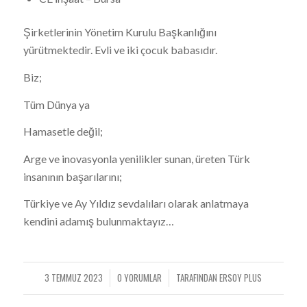
Şirketlerinin Yönetim Kurulu Başkanlığını
yürütmektedir. Evli ve iki çocuk babasıdır.
Biz;
Tüm Dünya ya
Hamasetle değil;
Arge ve inovasyonla yenilikler sunan, üreten Türk
insanının başarılarını;
Türkiye ve Ay Yıldız sevdalıları olarak anlatmaya
kendini adamış bulunmaktayız…
3 TEMMUZ 2023
0 YORUMLAR
TARAFINDAN
ERSOY PLUS
/
/